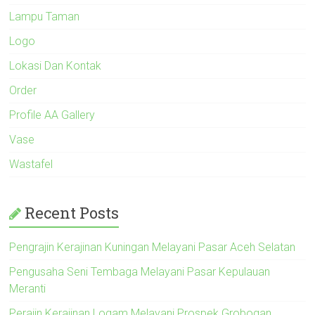
Lampu Taman
Logo
Lokasi Dan Kontak
Order
Profile AA Gallery
Vase
Wastafel
Recent Posts
Pengrajin Kerajinan Kuningan Melayani Pasar Aceh Selatan
Pengusaha Seni Tembaga Melayani Pasar Kepulauan
Meranti
Perajin Kerajinan Logam Melayani Prospek Grobogan