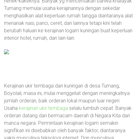
nenek-kakeknya. Banyak yg menceritakan bahwa khalayak
Tumang memulai usaha kerajinannya dengan sekedar
menghasilkan alat keperluan rumah tangga diantaranya alat
menanak nasi, panci, ceret, dan lainnya tetapi kini telah
berubah haluan ke kerajinan logam kuningan buat keperluan
interior hotel, rumah, dan lain-lain.
Kerajinan ukir tembaga dan kuningan di desa Tumang,
Boyolali, masa ini, mulai menggeliat dengan meningkatnya
jumlah orderan, baik orderan lokal maupun luar negeri.
Usaha
kerajinan ukir tembaga
selalu tumbuh cepat. Banyak
orderan datang dari bermacam daerah di Negara Kita dan
manca negara. Permintaan kerajinan logam semakin
signifikan ini disebabkan oleh banyak faktor, diantaranya
yakni munculnya teknologi internet. Dgn munculnya