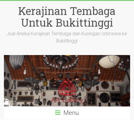
Skip
Kerajinan Tembaga
to
content
Untuk Bukittinggi
Jual Aneka Kerajinan Tembaga dan Kuningan Istimewa ke
Bukittinggi
Menu