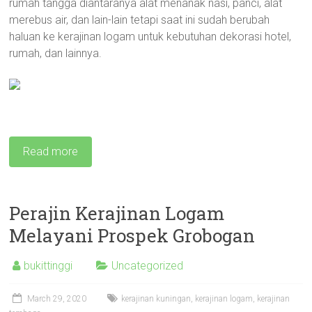
rumah tangga diantaranya alat menanak nasi, panci, alat
merebus air, dan lain-lain tetapi saat ini sudah berubah
haluan ke kerajinan logam untuk kebutuhan dekorasi hotel,
rumah, dan lainnya.
Read more
Perajin Kerajinan Logam
Melayani Prospek Grobogan
bukittinggi
Uncategorized
March 29, 2020
kerajinan kuningan
,
kerajinan logam
,
kerajinan