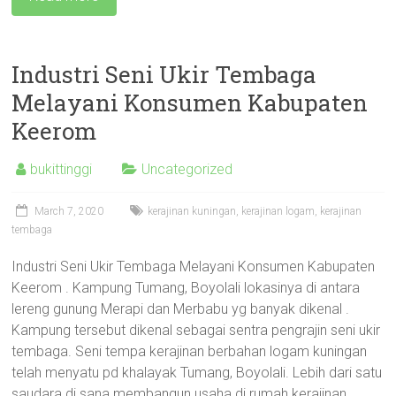
Industri Seni Ukir Tembaga
Melayani Konsumen Kabupaten
Keerom
bukittinggi
Uncategorized
March 7, 2020
kerajinan kuningan
,
kerajinan logam
,
kerajinan
tembaga
Industri Seni Ukir Tembaga Melayani Konsumen Kabupaten
Keerom . Kampung Tumang, Boyolali lokasinya di antara
lereng gunung Merapi dan Merbabu yg banyak dikenal .
Kampung tersebut dikenal sebagai sentra pengrajin seni ukir
tembaga. Seni tempa kerajinan berbahan logam kuningan
telah menyatu pd khalayak Tumang, Boyolali. Lebih dari satu
saudara di sana membangun usaha di rumah kerajinan