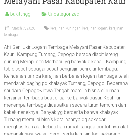
Melayani Pasar Kabupaten Kaur
bukittinggi
Uncategorized
March 7, 2020
kerajinan kuningan
,
kerajinan logam
,
kerajinan
tembaga
Ahli Seni Ukir Logam Tembaga Melayani Pasar Kabupaten
Kaur . Kampung Tumang, Cepogo berada diapit lereng
gunung Merapi dan Merbabu yg banyak dikenal . Kampung
tsb disebut sebagai pusat pengrajin seni ukir tembaga.
Keindahan tempa kerajinan berbahan logam tembaga telah
mendarah daging pd khalayak Tumang, Cepogo. Beberapa
saudara Cepogo-Jawa Tengah memilih bisnis di rumah
kerajinan tembaga buat dijual ke banyak pasar. Keahlian
menempa tembaga didapatkan secara turun-temurun dari
kakek-neneknya. Banyak yg bercerita bahwa khalayak
Tumang memulai bisnis kerajinannya dg sekedar
menghasilkan alat kebutuhan rumah tangga contohnya alat
menanak nasi, wajan, ceret, serta lain-lain tapi sekarang