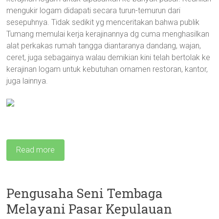
mengukir logam didapati secara turun-temurun dari
sesepuhnya. Tidak sedikit yg menceritakan bahwa publik
Tumang memulai kerja kerajinannya dg cuma menghasilkan
alat perkakas rumah tangga diantaranya dandang, wajan,
ceret, juga sebagainya walau demikian kini telah bertolak ke
kerajinan logam untuk kebutuhan ornamen restoran, kantor,
juga lainnya.
Read more
Pengusaha Seni Tembaga
Melayani Pasar Kepulauan