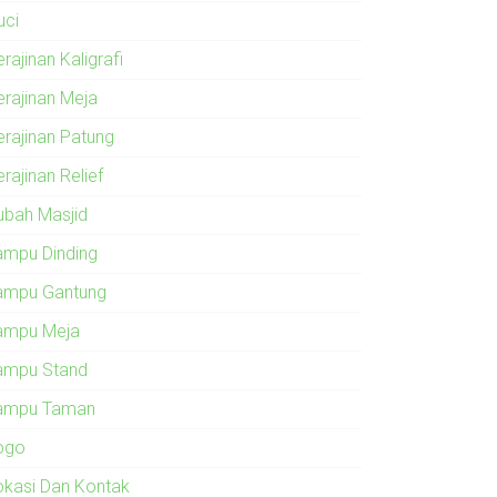
uci
rajinan Kaligrafi
erajinan Meja
erajinan Patung
rajinan Relief
ubah Masjid
ampu Dinding
ampu Gantung
ampu Meja
ampu Stand
ampu Taman
ogo
okasi Dan Kontak