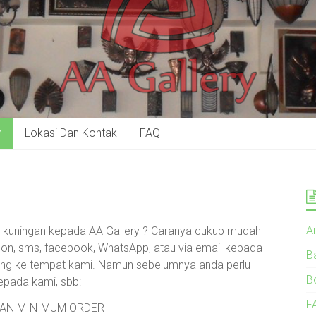
n
Lokasi Dan Kontak
FAQ
A
n kuningan kepada AA Gallery ? Caranya cukup mudah
pon, sms, facebook, WhatsApp, atau via email kepada
B
sung ke tempat kami. Namun sebelumnya anda perlu
B
epada kami, sbb:
F
TASAN MINIMUM ORDER