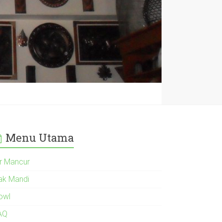
Menu Utama
ir Mancur
ak Mandi
owl
AQ