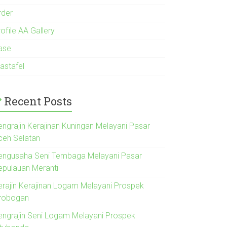
rder
ofile AA Gallery
ase
astafel
Recent Posts
engrajin Kerajinan Kuningan Melayani Pasar
ceh Selatan
engusaha Seni Tembaga Melayani Pasar
epulauan Meranti
erajin Kerajinan Logam Melayani Prospek
robogan
engrajin Seni Logam Melayani Prospek