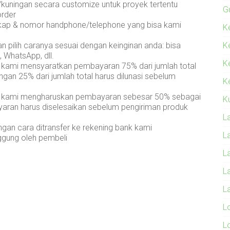
kuningan secara customize untuk proyek tertentu
G
order
gkap & nomor handphone/telephone yang bisa kami
Ke
n pilih caranya sesuai dengan keinginan anda: bisa
K
, WhatsApp, dll.
K
, kami mensyaratkan pembayaran 75% dari jumlah total
gan 25% dari jumlah total harus dilunasi sebelum
Ke
ok, kami mengharuskan pembayaran sebesar 50% sebagai
K
aran harus diselesaikan sebelum pengiriman produk
L
an cara ditransfer ke rekening bank kami
L
ggung oleh pembeli
L
L
L
L
L