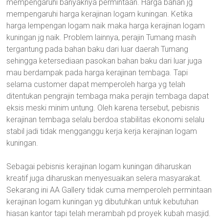
mempengaruhi banyaknya permintaan. Harga bahan jg
mempengaruhi harga kerajinan logam kuningan. Ketika
harga lempengan logam naik maka harga kerajinan logam
kuningan jg naik. Problem lainnya, perajin Tumang masih
tergantung pada bahan baku dari luar daerah Tumang
sehingga ketersediaan pasokan bahan baku dari luar juga
mau berdampak pada harga kerajinan tembaga. Tapi
selama customer dapat memperoleh harga yg telah
ditentukan pengrajin tembaga maka perajin tembaga dapat
eksis meski minim untung. Oleh karena tersebut, pebisnis
kerajinan tembaga selalu berdoa stabilitas ekonomi selalu
stabil jadi tidak mengganggu kerja kerja kerajinan logam
kuningan.
Sebagai pebisnis kerajinan logam kuningan diharuskan
kreatif juga diharuskan menyesuaikan selera masyarakat.
Sekarang ini AA Gallery tidak cuma memperoleh permintaan
kerajinan logam kuningan yg dibutuhkan untuk kebutuhan
hiasan kantor tapi telah merambah pd proyek kubah masjid.