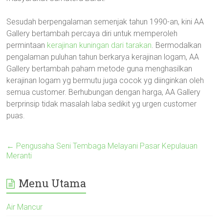
Sesudah berpengalaman semenjak tahun 1990-an, kini AA
Gallery bertambah percaya diri untuk memperoleh
permintaan
kerajinan kuningan dari tarakan
. Bermodalkan
pengalaman puluhan tahun berkarya kerajinan logam, AA
Gallery bertambah paham metode guna menghasilkan
kerajinan logam yg bermutu juga cocok yg diinginkan oleh
semua customer. Berhubungan dengan harga, AA Gallery
berprinsip tidak masalah laba sedikit yg urgen customer
puas.
←
Pengusaha Seni Tembaga Melayani Pasar Kepulauan
Meranti
Menu Utama
Air Mancur