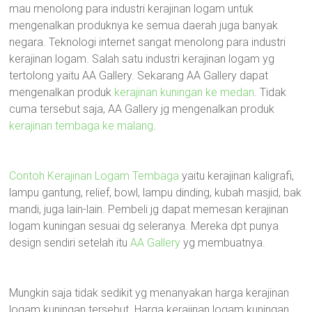
mau menolong para industri kerajinan logam untuk
mengenalkan produknya ke semua daerah juga banyak
negara. Teknologi internet sangat menolong para industri
kerajinan logam. Salah satu industri kerajinan logam yg
tertolong yaitu AA Gallery. Sekarang AA Gallery dapat
mengenalkan produk
kerajinan kuningan ke medan
. Tidak
cuma tersebut saja, AA Gallery jg mengenalkan produk
kerajinan tembaga ke malang
.
Contoh Kerajinan Logam Tembaga
yaitu kerajinan kaligrafi,
lampu gantung, relief, bowl, lampu dinding, kubah masjid, bak
mandi, juga lain-lain. Pembeli jg dapat memesan kerajinan
logam kuningan sesuai dg seleranya. Mereka dpt punya
design sendiri setelah itu
AA Gallery
yg membuatnya.
Mungkin saja tidak sedikit yg menanyakan harga kerajinan
logam kuningan tersebut. Harga kerajinan logam kuningan