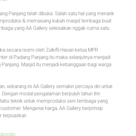
dang Panjang telah dibuka. Salah satu hal yang menarik
memproduksi & memasang kubah masjid tembaga buat
embaga yang AA Gallery selesaikan nggak cuma satu
uka secara resmi oleh Zulkifli Hasan ketua MPR
enter di Padang Panjang itu maka selanjutnya menjadi
g Panjang. Masjid itu menjadi kebanggaan bagi warga
, sekarang ini AA Gallery semakin percaya diri untuk
. Dengan modal pengalaman berpuluh tahun thn
 tahu teknik untuk memproduksi seni tembaga yang
h customer. Mengenai harga, AA Gallery berprinsip
r terpuaskan.
tubondo