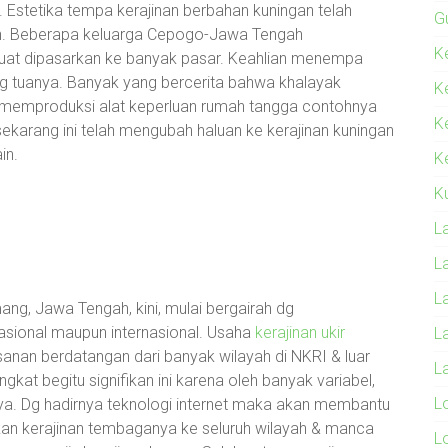
n. Estetika tempa kerajinan berbahan kuningan telah
G
h. Beberapa keluarga Cepogo-Jawa Tengah
Ke
uat dipasarkan ke banyak pasar. Keahlian menempa
ng tuanya. Banyak yang bercerita bahwa khalayak
K
 memproduksi alat keperluan rumah tangga contohnya
K
i sekarang ini telah mengubah haluan ke kerajinan kuningan
in.
Ke
K
L
L
L
ang, Jawa Tengah, kini, mulai bergairah dg
asional maupun internasional. Usaha
kerajinan ukir
L
nan berdatangan dari banyak wilayah di NKRI & luar
L
gkat begitu signifikan ini karena oleh banyak variabel,
L
aya. Dg hadirnya teknologi internet maka akan membantu
kan kerajinan tembaganya ke seluruh wilayah & manca
L