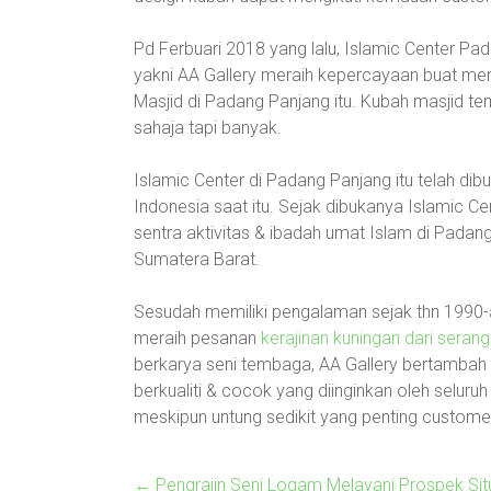
Pd Ferbuari 2018 yang lalu, Islamic Center Pa
yakni AA Gallery meraih kepercayaan buat 
Masjid di Padang Panjang itu. Kubah masjid t
sahaja tapi banyak.
Islamic Center di Padang Panjang itu telah dib
Indonesia saat itu. Sejak dibukanya Islamic C
sentra aktivitas & ibadah umat Islam di Padan
Sumatera Barat.
Sesudah memiliki pengalaman sejak thn 1990-an
meraih pesanan
kerajinan kuningan dari serang
berkarya seni tembaga, AA Gallery bertambah
berkualiti & cocok yang diinginkan oleh seluru
meskipun untung sedikit yang penting custome
←
Pengrajin Seni Logam Melayani Prospek Si