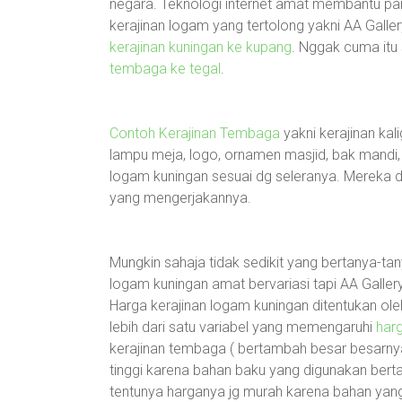
negara. Teknologi internet amat membantu para
kerajinan logam yang tertolong yakni AA Galle
kerajinan kuningan ke kupang
. Nggak cuma itu
tembaga ke tegal
.
Contoh Kerajinan Tembaga
yakni kerajinan kali
lampu meja, logo, ornamen masjid, bak mandi, 
logam kuningan sesuai dg seleranya. Mereka
yang mengerjakannya.
Mungkin sahaja tidak sedikit yang bertanya-ta
logam kuningan amat bervariasi tapi AA Gall
Harga kerajinan logam kuningan ditentukan oleh
lebih dari satu variabel yang memengaruhi
har
kerajinan tembaga ( bertambah besar besarny
tinggi karena bahan baku yang digunakan bert
tentunya harganya jg murah karena bahan yang d