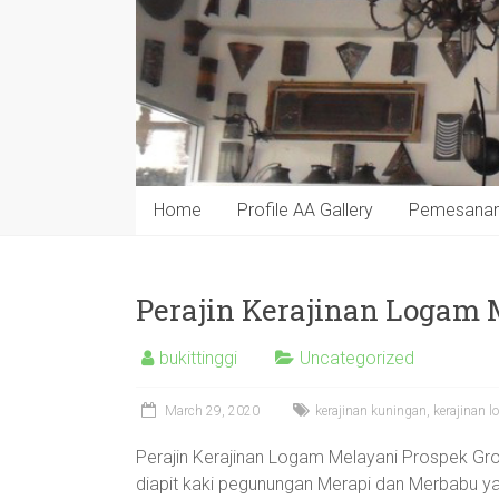
Home
Profile AA Gallery
Pemesana
Perajin Kerajinan Logam
bukittinggi
Uncategorized
March 29, 2020
kerajinan kuningan
,
kerajinan 
Perajin Kerajinan Logam Melayani Prospek G
diapit kaki pegunungan Merapi dan Merbabu y