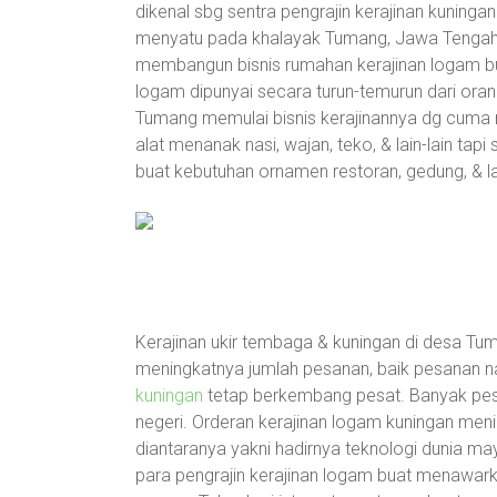
dikenal sbg sentra pengrajin kerajinan kuninga
menyatu pada khalayak Tumang, Jawa Tenga
membangun bisnis rumahan kerajinan logam b
logam dipunyai secara turun-temurun dari ora
Tumang memulai bisnis kerajinannya dg cuma
alat menanak nasi, wajan, teko, & lain-lain tap
buat kebutuhan ornamen restoran, gedung, & la
Kerajinan ukir tembaga & kuningan di desa Tum
meningkatnya jumlah pesanan, baik pesanan n
kuningan
tetap berkembang pesat. Banyak pesa
negeri. Orderan kerajinan logam kuningan menin
diantaranya yakni hadirnya teknologi dunia m
para pengrajin kerajinan logam buat menawar